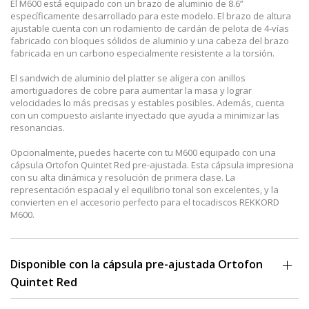
El M600 está equipado con un brazo de aluminio de 8.6”
específicamente desarrollado para este modelo. El brazo de altura
ajustable cuenta con un rodamiento de cardán de pelota de 4-vías
fabricado con bloques sólidos de aluminio y una cabeza del brazo
fabricada en un carbono especialmente resistente a la torsión.
El sandwich de aluminio del platter se aligera con anillos
amortiguadores de cobre para aumentar la masa y lograr
velocidades lo más precisas y estables posibles. Además, cuenta
con un compuesto aislante inyectado que ayuda a minimizar las
resonancias.
Opcionalmente, puedes hacerte con tu M600 equipado con una
cápsula Ortofon Quintet Red pre-ajustada. Esta cápsula impresiona
con su alta dinámica y resolución de primera clase. La
representación espacial y el equilibrio tonal son excelentes, y la
convierten en el accesorio perfecto para el tocadiscos REKKORD
M600.
Disponible con la cápsula pre-ajustada Ortofon
Quintet Red
La Quintet Red es un cápsula MC de grado audiófilo que enamora