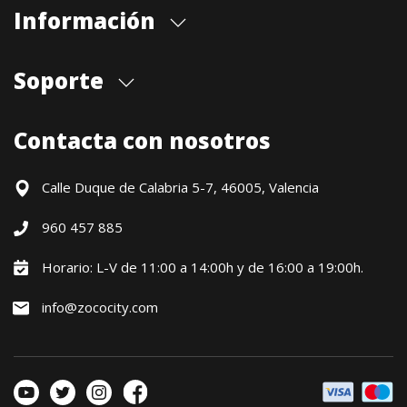
Información
Quiénes somos
Soporte
Cita previa tienda
Blog
Envíos
Contacta con nosotros
Contacto
Formas de pago
Devoluciones / Garantía
Calle Duque de Calabria 5-7, 46005, Valencia
Formulario de desistimiento
960 457 885
Política precio mínimo garantizado
Financiación CETELEM
Horario: L-V de 11:00 a 14:00h y de 16:00 a 19:00h.
Financiación Aplazame
info@zococity.com
Condiciones generales
Política de privacidad
Política de Cookies