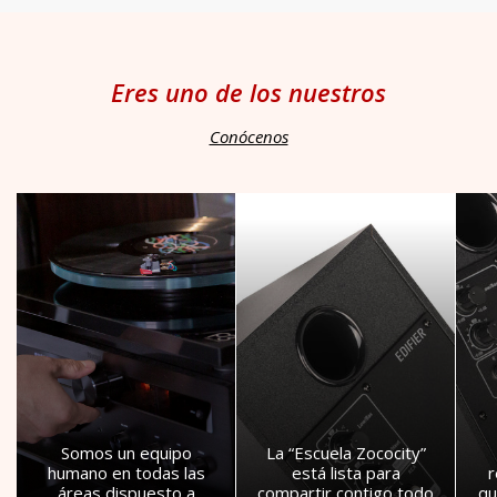
Eres uno de los nuestros
Conócenos
Somos un equipo
La “Escuela Zococity”
humano en todas las
está lista para
áreas dispuesto a
compartir contigo todo
qu