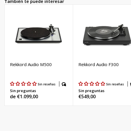
También te puede interesar
Rekkord Audio M500
Rekkord Audio F300
Sin reseñas
Sin reseñas
Sin preguntas
Sin preguntas
Precio
de €1.099,00
Precio
€549,00
habitual
habitual