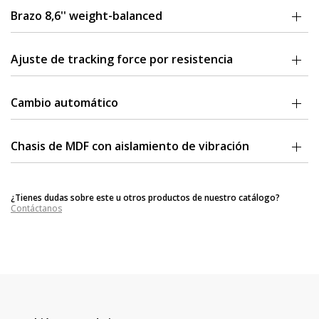
con un sonido equilibrado y repleto de detalles.
Brazo 8,6'' weight-balanced
Brazo de aluminio ligero con tracking force y anti-skating pre-
ajustados
Ajuste de tracking force por resistencia
Platter aislado de aluminio
Cambio automático
Motor DC con velocidades 33/45 RPM de regulación electrónica
Chasis de MDF con aislamiento de vibración
El chasis del M600 está fabricado en MDF disponible en satin black y
piano black, con un diseño que aisla las vibraciones.
¿Tienes dudas sobre este u otros productos de nuestro catálogo?
Contáctanos