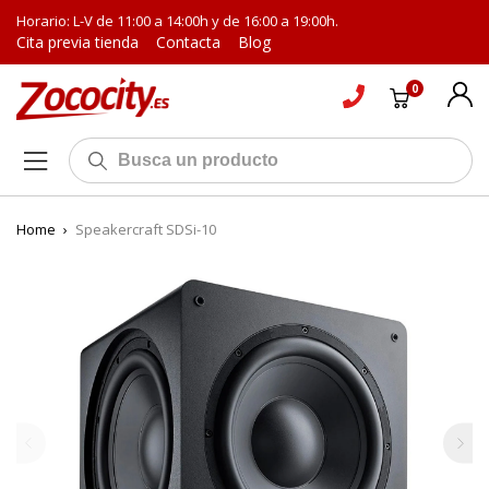
Horario: L-V de 11:00 a 14:00h y de 16:00 a 19:00h.
Cita previa tienda
Contacta
Blog
0
Home
›
Speakercraft SDSi-10