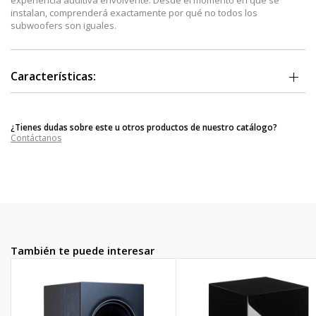
instalan, comprenderá exactamente por qué no todos los
subwoofers son iguales.
Características:
Compatibilidad: con cuatro tamaños de subwoofer para elegir, la
nueva línea de subwoofers SpeakerCraft SDSi tiene el ajuste
¿Tienes dudas sobre este u otros productos de nuestro catálogo?
perfecto para cualquier instalación.
Contáctanos
Potente: Transductores triples para graves profundos. Cada
modelo de subwoofer cuenta con un transductor activo
emparejado con radiadores pasivos duales.
Estilo: el acabado negro mate complementará cualquier
habitación o entorno.
Compacto: con el diseño de radiador pasivo incluido, pudimos
mantener un perfil más pequeño que permitía ocultar estos
subwoofers.
Flexibilidad: con el kit de audio inalámbrico opcional, puede
También te puede interesar
colocar estos subwoofers en cualquier lugar de una habitación
para crear una experiencia auditiva envolvente.