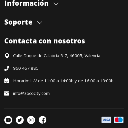
Información
Quiénes somos
Soporte
Cita previa tienda
Blog
Envíos
Contacta con nosotros
Contacto
Formas de pago
Devoluciones / Garantía
Calle Duque de Calabria 5-7, 46005, Valencia
Formulario de desistimiento
960 457 885
Política precio mínimo garantizado
Financiación CETELEM
Horario: L-V de 11:00 a 14:00h y de 16:00 a 19:00h.
Financiación Aplazame
info@zococity.com
Condiciones generales
Política de privacidad
Política de Cookies