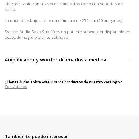
utilizarlo tanto con altavoces compactos como con soportes de
suelo.
La unidad de bajos tiene un diámetro de 250 mm (10 pulgadas).
System Audio Saxo Sub 10 es un potente subwoofer disponible en
acabado negro o blanco satinado.
Amplificador y woofer diseñados a medida
Una razón particular de la respuesta de bajos profundos y ricos
radica en la forma en que se ha diseñado el subwoofer. Muy a
¿Tienes dudas sobre este u otros productos de nuestro catálogo?
menudo, el amplificador y el woofer se diseñan por separado, pero
Contáctanos
en System Audio Saxo Sub 10 se desarrollan juntos.
Esto significa que la interacción entre los dos funciona
particularmente bien.
Cuando agrega a esto un sistema especial de reflejo de graves en la
parte posterior del subwoofer que es capaz de reproducir los tonos
más profundos, el resultado es un subwoofer que puede tocar
increíblemente alto con autoridad persuasiva.
También te puede interesar