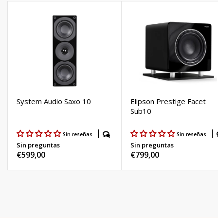
System Audio Saxo 10
Elipson Prestige Facet
Sub10
Sin reseñas
Sin reseñas
Sin preguntas
Sin preguntas
Precio
€599,00
Precio
€799,00
habitual
habitual