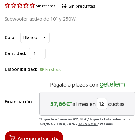
Sin preguntas
Sin reseñas
Subwoofer activo de 10" y 250W.
Color:
Cantidad:
Disponibilidad:
En stock
Págalo a plazos con
Financiación:
57,66
€*
al mes en
cuotas
*Importe a financiar
691,95 €
/
Importe total adeudado
691,95 €
/
TIN
0,00 %
/
TAE
9,49 %
/
Ver más
Agregar al carrito