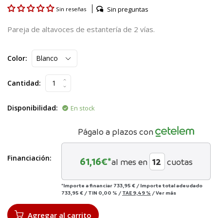
Sin preguntas
Sin reseñas
Pareja de altavoces de estantería de 2 vías.
Color:
Cantidad:
Disponibilidad:
En stock
Págalo a plazos con
Financiación:
61,16
€*
al mes en
cuotas
*Importe a financiar
733,95 €
/
Importe total adeudado
733,95 €
/
TIN
0,00 %
/
TAE
9,49 %
/
Ver más
Agregar al carrito