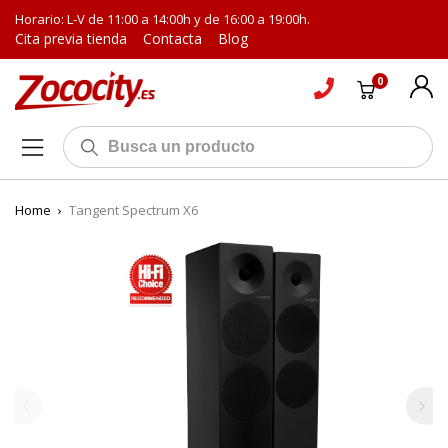
Horario: L-V de 11:00 a 14:00h y de 16:00 a 19:00h.
Cita previa tienda
Contacta
Blog
0
Home
›
Tangent Spectrum X6