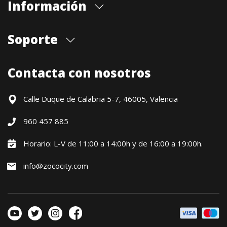
Información
Quiénes somos
Soporte
Cita previa tienda
Blog
Envíos
Contacta con nosotros
Contacto
Formas de pago
Devoluciones / Garantía
Calle Duque de Calabria 5-7, 46005, Valencia
Formulario de desistimiento
960 457 885
Política precio mínimo garantizado
Financiación CETELEM
Horario: L-V de 11:00 a 14:00h y de 16:00 a 19:00h.
Financiación Aplazame
info@zococity.com
Condiciones generales
Política de privacidad
Política de Cookies