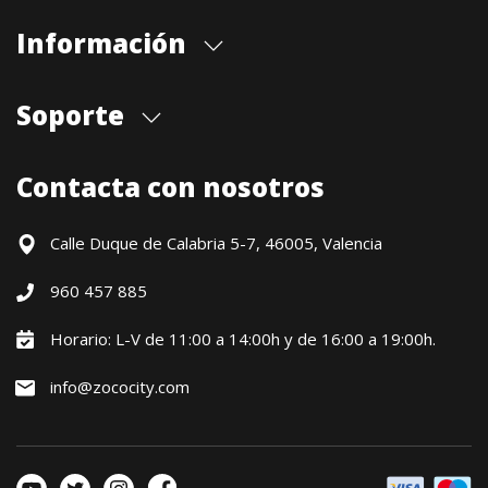
Información
Quiénes somos
Soporte
Cita previa tienda
Blog
Envíos
Contacta con nosotros
Contacto
Formas de pago
Devoluciones / Garantía
Calle Duque de Calabria 5-7, 46005, Valencia
Formulario de desistimiento
960 457 885
Política precio mínimo garantizado
Financiación CETELEM
Horario: L-V de 11:00 a 14:00h y de 16:00 a 19:00h.
Financiación Aplazame
info@zococity.com
Condiciones generales
Política de privacidad
Política de Cookies