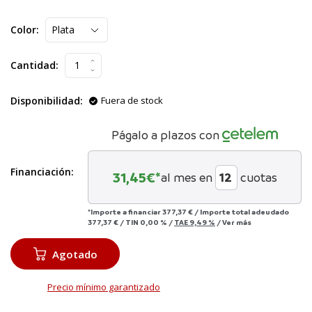
Color:
Cantidad:
Disponibilidad:
Fuera de stock
Págalo a plazos con
Financiación:
31,45
€*
al mes en
cuotas
*Importe a financiar
377,37 €
/
Importe total adeudado
377,37 €
/
TIN
0,00 %
/
TAE
9,49 %
/
Ver más
Agotado
Precio mínimo garantizado