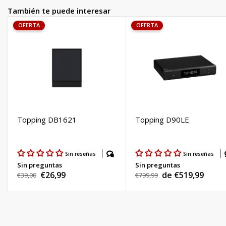
También te puede interesar
OFERTA
OFERTA
Topping DB1621
Topping D90LE
Sin reseñas
Sin reseñas
Sin preguntas
Sin preguntas
€26,99
de €519,99
Precio
€39,00
Precio
€799,99
Precio
Precio
habitual
habitual
de
de
venta
venta