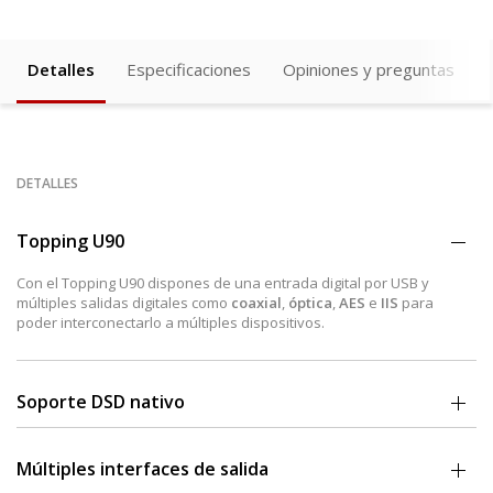
Detalles
Especificaciones
Opiniones y preguntas
DETALLES
Topping U90
Con el Topping U90 dispones de una entrada digital por USB y
múltiples salidas digitales como
coaxial
,
óptica
,
AES
e
IIS
para
poder interconectarlo a múltiples dispositivos.
Soporte DSD nativo
El Topping U90 ofrece una resolución de PCM de hasta
32bit/768kHz
y DSD512 nativo
, para que disfrutes de la mayor resolución musical
Múltiples interfaces de salida
posible allá donde lo conectes.