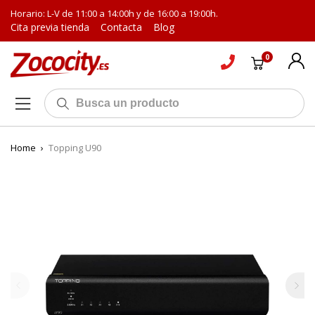
Horario: L-V de 11:00 a 14:00h y de 16:00 a 19:00h.
Cita previa tienda
Contacta
Blog
0
Home
›
Topping U90