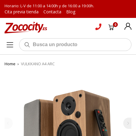
Horario: L-V de 11:00 a 14:00h y de 16:00 a 19:00h.
Cita previa tienda
Contacta
Blog
0
Home
›
VULKKANO A4 ARC