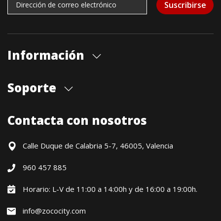
Suscribirse
Información
Quiénes somos
Soporte
Cita previa tienda
Blog
Envíos
Contacta con nosotros
Contacto
Formas de pago
Devoluciones / Garantía
Calle Duque de Calabria 5-7, 46005, Valencia
Formulario de desistimiento
960 457 885
Política precio mínimo garantizado
Financiación CETELEM
Horario: L-V de 11:00 a 14:00h y de 16:00 a 19:00h.
Financiación Aplazame
info@zococity.com
Condiciones generales