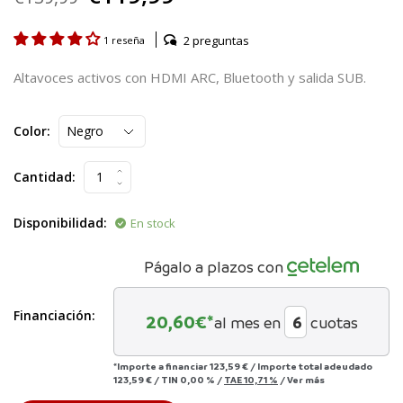
2 preguntas
1 reseña
Altavoces activos con HDMI ARC, Bluetooth y salida SUB.
Color:
Cantidad:
Disponibilidad:
En stock
Págalo a plazos con
Financiación:
20,60
€*
al mes en
cuotas
*Importe a financiar
123,59 €
/
Importe total adeudado
123,59 €
/
TIN
0,00 %
/
TAE
10,71 %
/
Ver más