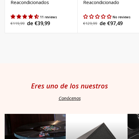
Reacondicionados
Reacondicionado
11 reviews
No reviews
de €39,99
de €97,49
Precio
€119,99
Precio
€129,99
Precio
Precio
habitual
habitual
de
de
venta
venta
Eres uno de los nuestros
Conócenos