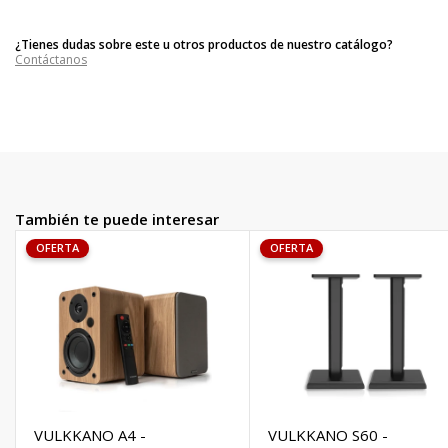
conversaciones durante horas.
El altavoz está diseñado bajo una premisa: l
a practicidad
. Para ello,
se emplean
materiales robustos y resistentes
pero lo
¿Tienes dudas sobre este u otros productos de nuestro catálogo?
suficientemente ligeros como para llevarlo contigo a todas partes.
Contáctanos
También te puede interesar
OFERTA
OFERTA
VULKKANO A4 -
VULKKANO S60 -