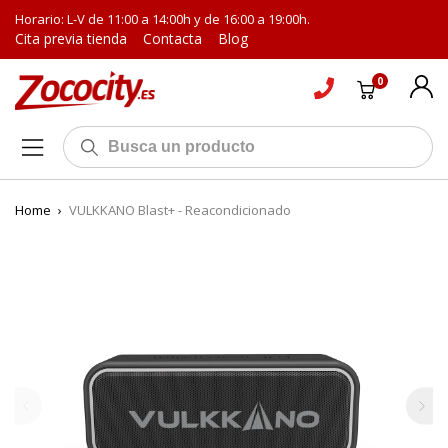
Horario: L-V de 11:00 a 14:00h y de 16:00 a 19:00h.
Cita previa tienda
Contacta
Blog
0
Home
›
VULKKANO Blast+ - Reacondicionado