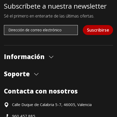
Subscríbete a nuestra newsletter
Sé el primero en enterarte de las últimas ofertas.
Suscribirse
Información
Quiénes somos
Soporte
Cita previa tienda
Blog
Envíos
Contacta con nosotros
Contacto
Formas de pago
Devoluciones / Garantía
Calle Duque de Calabria 5-7, 46005, Valencia
Formulario de desistimiento
960 457 885