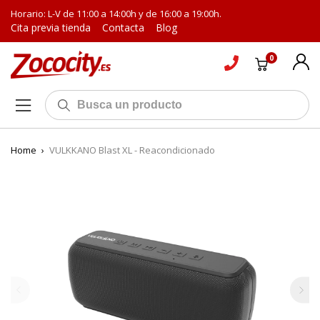
Horario: L-V de 11:00 a 14:00h y de 16:00 a 19:00h.
Cita previa tienda
Contacta
Blog
0
Home
›
VULKKANO Blast XL - Reacondicionado