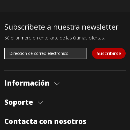
Subscríbete a nuestra newsletter
Sé el primero en enterarte de las últimas ofertas.
Suscribirse
Información
Quiénes somos
Soporte
Cita previa tienda
Blog
Envíos
Contacta con nosotros
Contacto
Formas de pago