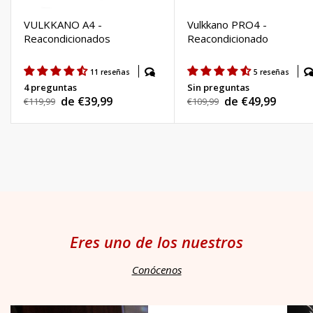
VULKKANO A4 -
Vulkkano PRO4 -
Reacondicionados
Reacondicionado
11 reseñas
5 reseñas
4 preguntas
Sin preguntas
de €39,99
de €49,99
Precio
€119,99
Precio
€109,99
Precio
Precio
habitual
habitual
de
de
venta
venta
Eres uno de los nuestros
Conócenos