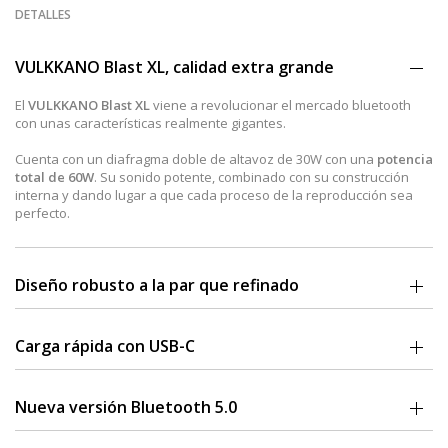
DETALLES
VULKKANO Blast XL, calidad extra grande
El
VULKKANO Blast XL
viene a revolucionar el mercado bluetooth
con unas características realmente gigantes.
Cuenta con un diafragma doble de altavoz de 30W con una
potencia
total de 60W
. Su sonido potente, combinado con su construcción
interna y dando lugar a que cada proceso de la reproducción sea
perfecto.
Diseño robusto a la par que refinado
Este XL cuenta con una superficie basada en un proceso perfecto.
Olvídate de las funciones complicadas y
escucha tu música desde
Carga rápida con USB-C
la practicidad y la sencillez
que ofrece la portabilidad.
El XL
soporta carga rápida
a través de la conexión tipo-C 5V/2A con
una batería cuya capacidad es de 6600mAh con una
autonomía
Nueva versión Bluetooth 5.0
hasta 20h
.
Este altavoz cuenta con conectividad inalámbrica en
versión