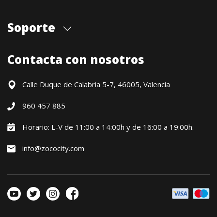
Quiénes somos
Soporte
Cita previa tienda
Blog
Envíos
Contacta con nosotros
Contacto
Formas de pago
Devoluciones / Garantía
Calle Duque de Calabria 5-7, 46005, Valencia
Formulario de desistimiento
960 457 885
Política precio mínimo garantizado
Financiación CETELEM
Horario: L-V de 11:00 a 14:00h y de 16:00 a 19:00h.
Financiación Aplazame
info@zococity.com
Condiciones generales
Política de privacidad
Política de Cookies