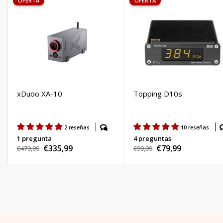
OFERTA
OFERTA
xDuoo XA-10
Topping D10s
2 reseñas
10 reseñas
1 pregunta
4 preguntas
€335,99
€79,99
Precio
€479,99
Precio
€99,99
Precio
Precio
habitual
habitual
de
de
venta
venta