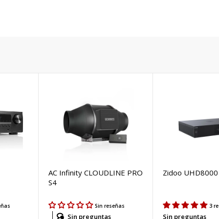
AC Infinity CLOUDLINE PRO
Zidoo UHD8000
S4
eñas
Sin reseñas
3 r
Sin preguntas
Sin preguntas