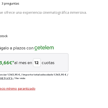
3 preguntas
ue ofrece una experiencia cinematográfica inmersiva.
stock
ágalo a plazos con
13,66
€*
al mes en
cuotas
anciar
1.363,95 €
/
Importe total adeudado
1.363,95 €
/
TAE
9,49 %
/
Ver más
ecio mínimo garantizado