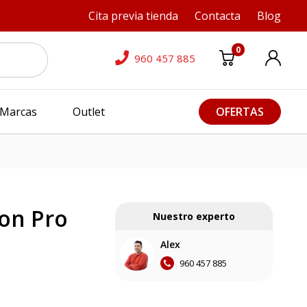
Cita previa tienda
Contacta
Blog
0
960 457 885
Marcas
Outlet
OFERTAS
on Pro
Nuestro experto
Alex
960 457 885