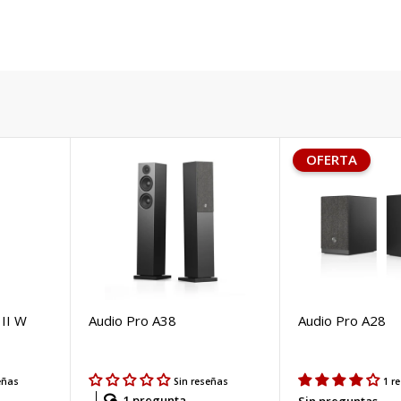
OFERTA
 II W
Audio Pro A38
Audio Pro A28
eñas
Sin reseñas
1 r
1 pregunta
Sin preguntas