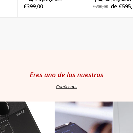
Precio
€399,00
de €595,
Precio
€700,00
Precio
habitual
habitual
de
venta
Eres uno de los nuestros
Conócenos