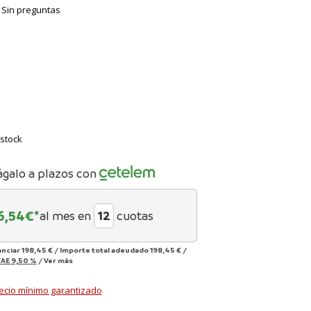
Sin preguntas
stock
ágalo a plazos con
6,54
€*
al mes en
cuotas
anciar
198,45 €
/
Importe total adeudado
198,45 €
/
TAE
9,50 %
/
Ver más
ecio mínimo garantizado