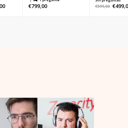
00
Precio
€799,00
€499,
Precio
€599,00
Precio
habitual
habitual
de
venta