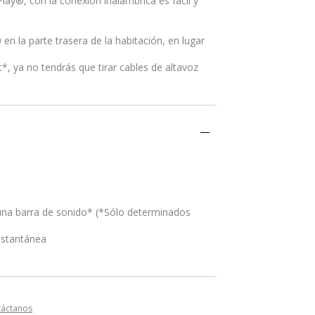
lay®, con la conexión inalámbrica es fácil y
en la parte trasera de la habitación, en lugar
, ya no tendrás que tirar cables de altavoz
una barra de sonido* (*Sólo determinados
instantánea
táctanos