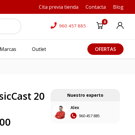
Cita previa tienda
Contacta
Blog
0
960 457 885
Marcas
Outlet
OFERTAS
icCast 20
Nuestro experto
Alex
960 457 885
,00