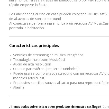
inalámbrica. Ya sea a través de Bluetooth® o por Wi-Fi con AirP
rápido empezar la fiesta.
Los aficionados al cine en casa pueden colocar el MusicCast 20 
de altavoces de sonido surround.
Al conectarse de forma inalámbrica a un receptor AV MusicCast*
por toda la habitación.
Características principales
Servicios de streaming de música integrados
Tecnología multiroom MusicCast
Audio de alta resolución
Crea un par estéreo (requiere 2 unidades)
Puede usarse como altavoz surround con un receptor AV o 
modelos MusicCast)
Preajustes sencillos suaves al tacto para una reproducción 
Alarma
¿Tienes dudas sobre este u otros productos de nuestro catálogo?
Con