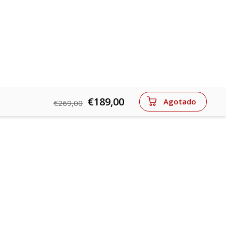
€189,00
Agotado
€269,00