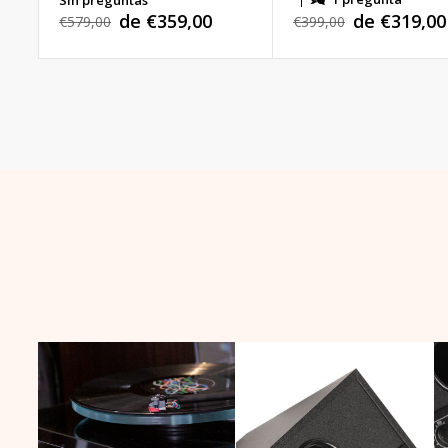
de €319,00
de €359,00
Precio
€399,00
Precio
€579,00
Precio
Precio
habitual
habitual
de
de
venta
venta