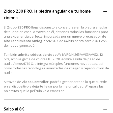
Zidoo Z30 PRO, la piedra angular de tu home
cinema
El
Zidoo Z30 PRO
llega dispuesto a convertirse en la piedra angular
de tu cine en casa. A través de él, obtienes todas las funciones para
una experiencia perfecta, impulsada por un
nuevo procesador de
alto rendimiento Amlogic S928X-K
de 64 bits penta-core A76 + A55
de nueva generación.
También
admite códecs de video
AV1/VP9/H.265/AVS3/AVS2, 12
bits, amplia gama de colores BT.2020; admite salida de paso de
audio Atmos/DTS X, e integra múltiples funciones novedosas, así
como todas las tecnologías avanzadas de imagen y reproducción de
audio.
A través de
Zidoo Controller
, podrás gestionar todo lo que sucede
en el dispositivo y dejarte llevar por la mejor calidad. ¡Prepara las
palomitas que la película va a empezar!
Salto al 8K