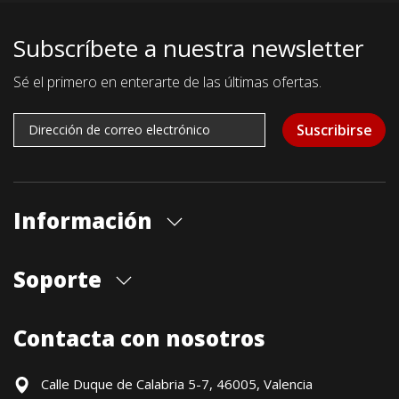
Subscríbete a nuestra newsletter
Sé el primero en enterarte de las últimas ofertas.
Suscribirse
Información
Quiénes somos
Soporte
Cita previa tienda
Blog
Envíos
Contacta con nosotros
Contacto
Formas de pago
Devoluciones / Garantía
Calle Duque de Calabria 5-7, 46005, Valencia