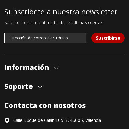
Subscríbete a nuestra newsletter
Sé el primero en enterarte de las últimas ofertas.
Suscribirse
Información
Quiénes somos
Soporte
Cita previa tienda
Blog
Envíos
Contacta con nosotros
Contacto
Formas de pago
Devoluciones / Garantía
Calle Duque de Calabria 5-7, 46005, Valencia
Formulario de desistimiento