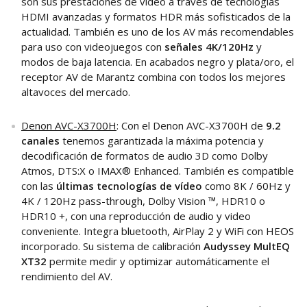
son sus prestaciones de vídeo a través de tecnologías
HDMI avanzadas y formatos HDR más sofisticados de la
actualidad. También es uno de los AV más recomendables
para uso con videojuegos con
señales 4K/120Hz
y
modos de baja latencia. En acabados negro y plata/oro, el
receptor AV de Marantz combina con todos los mejores
altavoces del mercado.
Denon AVC-X3700H
: Con el Denon AVC-X3700H de
9.2
canales
tenemos garantizada la máxima potencia y
decodificación de formatos de audio 3D como Dolby
Atmos, DTS:X o IMAX® Enhanced. También es compatible
con las
últimas tecnologías de vídeo
como 8K / 60Hz y
4K / 120Hz pass-through, Dolby Vision ™, HDR10 o
HDR10 +, con una reproducción de audio y video
conveniente. Integra bluetooth, AirPlay 2 y WiFi con HEOS
incorporado. Su sistema de calibración
Audyssey MultEQ
XT32
permite medir y optimizar automáticamente el
rendimiento del AV.