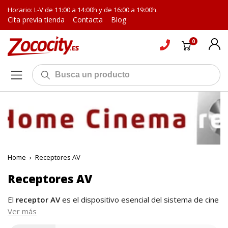
Horario: L-V de 11:00 a 14:00h y de 16:00 a 19:00h.
Cita previa tienda
Contacta
Blog
0
Home
›
Receptores AV
Receptores AV
El
receptor AV
es el dispositivo esencial del sistema de cine
en casa. Tanto es así que nuestros especialistas en sonido
Ver más
lo consideran el corazón del home cinema porque su