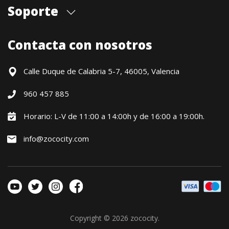
Quiénes somos
Soporte
Cita previa tienda
Blog
Envíos
Contacta con nosotros
Contacto
Formas de pago
Devoluciones / Garantía
Calle Duque de Calabria 5-7, 46005, Valencia
Formulario de desistimiento
960 457 885
Política precio mínimo garantizado
Financiación CETELEM
Horario: L-V de 11:00 a 14:00h y de 16:00 a 19:00h.
Financiación Aplazame
info@zococity.com
Condiciones generales
Política de privacidad
Política de Cookies
Copyright © 2026
zococity
.