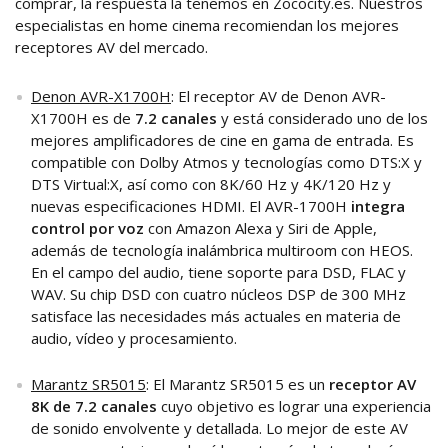
comprar, la respuesta la tenemos en Zococity.es. Nuestros
especialistas en home cinema recomiendan los mejores
receptores AV del mercado.
Denon AVR-X1700H
: El receptor AV de Denon AVR-
X1700H es de
7.2 canales
y está considerado uno de los
mejores amplificadores de cine en gama de entrada. Es
compatible con Dolby Atmos y tecnologías como DTS:X y
DTS Virtual:X, así como con 8K/60 Hz y 4K/120 Hz y
nuevas especificaciones HDMI. El AVR-1700H
integra
control por voz
con Amazon Alexa y Siri de Apple,
además de tecnología inalámbrica multiroom con HEOS.
En el campo del audio, tiene soporte para DSD, FLAC y
WAV. Su chip DSD con cuatro núcleos DSP de 300 MHz
satisface las necesidades más actuales en materia de
audio, vídeo y procesamiento.
Marantz SR5015
: El Marantz SR5015 es un
receptor AV
8K de 7.2 canales
cuyo objetivo es lograr una experiencia
de sonido envolvente y detallada. Lo mejor de este AV