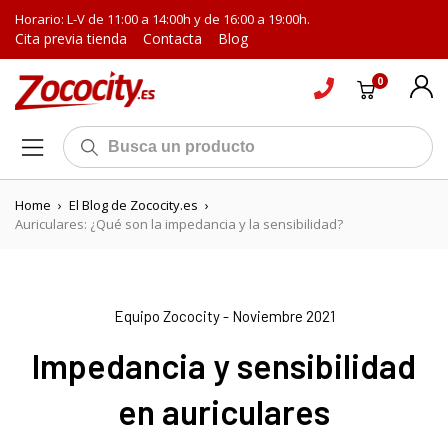
Horario: L-V de 11:00 a 14:00h y de 16:00 a 19:00h.
Cita previa tienda
Contacta
Blog
0
Home
›
El Blog de Zococity.es
›
Auriculares: ¿Qué son la impedancia y la sensibilidad?
Equipo Zococity - Noviembre 2021
Impedancia y sensibilidad
en auriculares