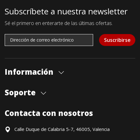
Subscríbete a nuestra newsletter
Sé el primero en enterarte de las últimas ofertas.
Suscribirse
Información
Quiénes somos
Soporte
Cita previa tienda
Blog
Envíos
Contacta con nosotros
Contacto
Formas de pago
Devoluciones / Garantía
Calle Duque de Calabria 5-7, 46005, Valencia
Formulario de desistimiento