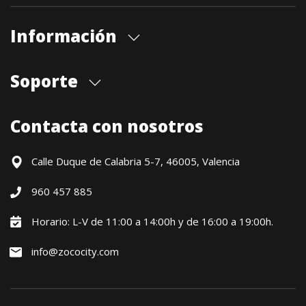
Información
Quiénes somos
Soporte
Cita previa tienda
Blog
Envíos
Contacta con nosotros
Contacto
Formas de pago
Devoluciones / Garantía
Calle Duque de Calabria 5-7, 46005, Valencia
Formulario de desistimiento
960 457 885
Política precio mínimo garantizado
Financiación CETELEM
Horario: L-V de 11:00 a 14:00h y de 16:00 a 19:00h.
Financiación Aplazame
info@zococity.com
Condiciones generales
Política de privacidad
Política de Cookies