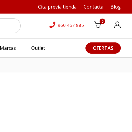
Cita previa tienda
Contacta
Blog
0
960 457 885
Marcas
Outlet
OFERTAS