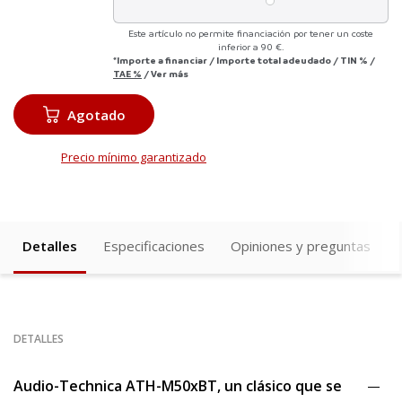
Este artículo no permite financiación por tener un coste
inferior a 90 €.
*Importe a financiar
/
Importe total adeudado
/
TIN
%
/
TAE
%
/
Ver más
Agotado
Precio mínimo garantizado
Detalles
Especificaciones
Opiniones y preguntas
DETALLES
Audio-Technica ATH-M50xBT, un clásico que se