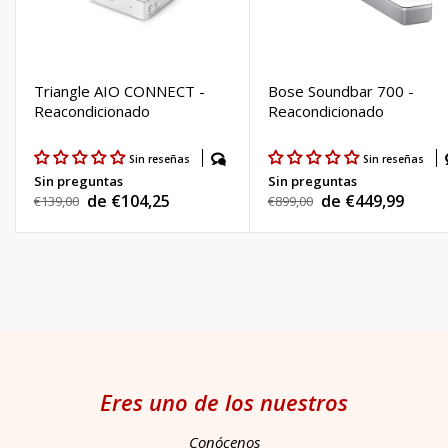
Triangle AIO CONNECT -
Bose Soundbar 700 -
Reacondicionado
Reacondicionado
Sin reseñas
Sin reseñas
Sin preguntas
Sin preguntas
de €104,25
de €449,99
Precio
€139,00
Precio
€899,00
Precio
Precio
habitual
habitual
de
de
venta
venta
Eres uno de los nuestros
Conócenos