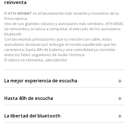
reinventa
El
ATH-M50xBT
es el lanzamiento más reciente y novedoso de la
firma nipona.
Uno de sus grandes clásicos y auriculares más vendidos, ATH-M50X,
se reinventa y se lanza a conquistar el mercado de los auriculares
bluetooth.
Con las mismas prestaciones que su versión con cable, estos
auriculares destacan por entregar el sonido equilibrado que les
caracteriza, hasta 40h de batería y una comodidad ya conocida
entre los fieles seguidores de Audio-Technica.
El clásico se reinventa...¡descúbrelo!
La mejor experiencia de escucha
El sonido de los ATH-M50xBT van en la onda del ATH-M50X, con el
objetivo de ofrecer una experiencia de audio inalámbrica sin
Hasta 40h de escucha
competencia posible.
Estos auriculares Over-Ear con bluetooth
aprovechan el legendario
Si no puedes vivir sin tus temas favoritos, debes saber que los ATH-
sonido equilibrado y de estudio
de su homónimo, sin renunciar a
M50xBT
entregan al usuario hasta 40h de batería sin pausa en una
La libertad del bluetooth
unos graves profundos y precisos.
única carga.
Sus
transductores de gran apertura y 45mm
, están equipados con
Con ello, podrás disfrutar de horas y horas de descubrimiento
Los ATH-M50xBT
cuentan con conexión bluetooth y capacidad
imanes de tierras raras y bobinas de hilo de aluminio recubierto de