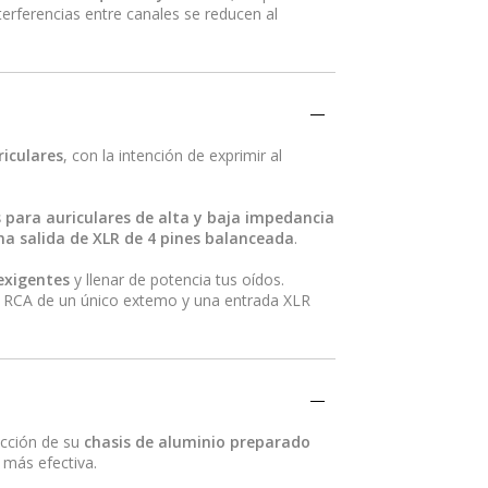
terferencias entre canales se reducen al
riculares
, con la intención de exprimir al
para auriculares de alta y baja impedancia
na salida de XLR de 4 pines balanceada
.
exigentes
y llenar de potencia tus oídos.
un RCA de un único extemo y una entrada XLR
rucción de su
chasis de aluminio preparado
más efectiva.