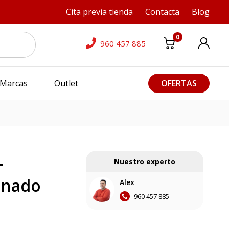
Cita previa tienda
Contacta
Blog
0
960 457 885
Marcas
Outlet
OFERTAS
-
Nuestro experto
onado
Alex
960 457 885