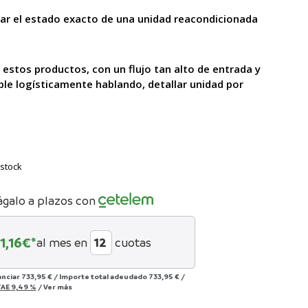
lar el estado exacto de una unidad reacondicionada
 estos productos, con un flujo tan alto
de entrada y
ble logísticamente hablando, detallar unidad por
stock
ágalo a plazos con
1,16
€*
al mes en
cuotas
anciar
733,95 €
/
Importe total adeudado
733,95 €
/
TAE
9,49 %
/
Ver más