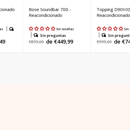
cionado
Bose Soundbar 700 -
Topping D90IIID
Reacondicionado
Reacondicionad
as
Sin reseñas
Sin
Sin preguntas
Sin pregunt
de €449,99
de €7
49
Precio
€899,00
Precio
€999,00
Precio
Precio
habitual
habitual
de
de
venta
venta