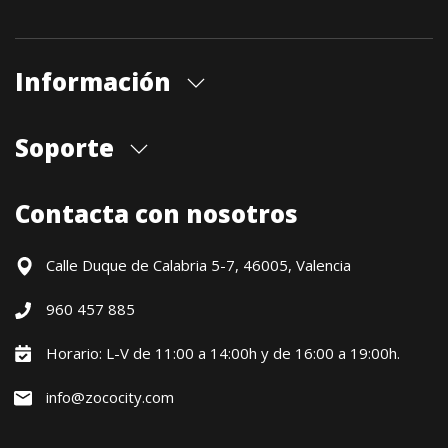
Información
Quiénes somos
Soporte
Cita previa tienda
Blog
Envíos
Contacta con nosotros
Contacto
Formas de pago
Devoluciones / Garantía
Calle Duque de Calabria 5-7, 46005, Valencia
Formulario de desistimiento
960 457 885
Política precio mínimo garantizado
Financiación CETELEM
Horario: L-V de 11:00 a 14:00h y de 16:00 a 19:00h.
Financiación Aplazame
info@zococity.com
Condiciones generales
Política de privacidad