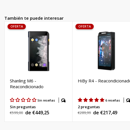
También te puede interesar
OFERTA
OFERTA
Shanling M6 -
HiBy R4 - Reacondicionad
Reacondicionado
Sin reseñas
6 reseñas
Sin preguntas
2 preguntas
de €449,25
de €217,49
Precio
€599,00
Precio
€289,99
Precio
Precio
habitual
habitual
de
de
venta
venta