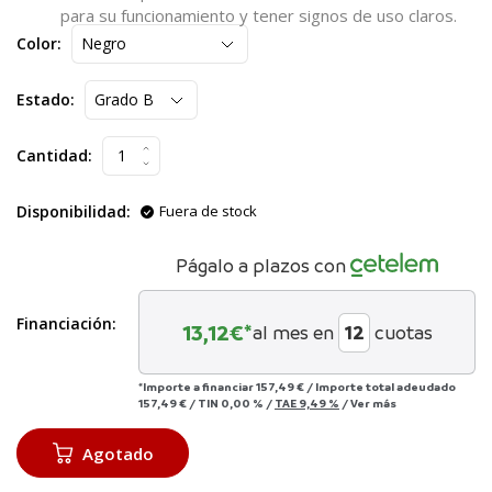
para su funcionamiento y tener signos de uso claros.
Color:
Estado:
Cantidad:
Disponibilidad:
Fuera de stock
Págalo a plazos con
Financiación:
13,12
€*
al mes en
cuotas
*Importe a financiar
157,49 €
/
Importe total adeudado
157,49 €
/
TIN
0,00 %
/
TAE
9,49 %
/
Ver más
Agotado