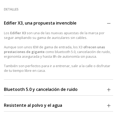
DETALLES
Edifier X3, una propuesta invencible
Los
Edifier X3
son una de las nuevas apuestas de la marca por
seguir ampliando su gama de auriculares sin cables.
Aunque son unos IEM de gama de entrada, los X3
ofrecen unas
prestaciones de gigante
como bluetooth 5.0, cancelación de ruido,
ergonomía asegurada y hasta 8h de autonomía sin pausa.
También son perfectos para ir a entrenar, salir a la calle o disfrutar
de tu tiempo libre en casa.
Bluetooth 5.0 y cancelación de ruido
Los Edifier X3
cuentan con Bluetooth 5.0 y códec aptx
con unas
cifras de 16 bits/44,1 kHz y una velocidad de bits de hasta 352 kbps,
Resistente al polvo y el agua
con
calidad de sonido nivel CD
. Estos añadidos, traen consigo unos
detalles sonoros realistas y estereoscópicos propios de auriculares
Los X3
están certificados con protocolo IPX5
a prueba de polvo y