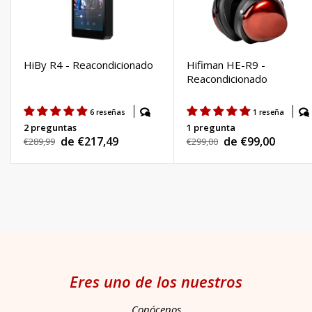
HiBy R4 - Reacondicionado
Hifiman HE-R9 -
Reacondicionado
6 reseñas
1 reseña
2 preguntas
1 pregunta
de €217,49
de €99,00
Precio
€289,99
Precio
€299,00
Precio
Precio
habitual
habitual
de
de
venta
venta
Eres uno de los nuestros
Conócenos