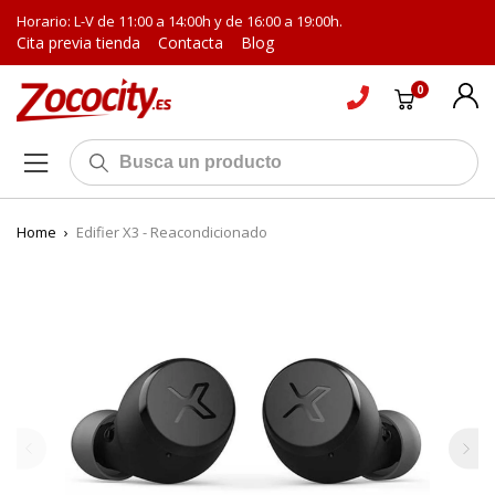
Horario: L-V de 11:00 a 14:00h y de 16:00 a 19:00h.
Cita previa tienda
Contacta
Blog
0
Home
›
Edifier X3 - Reacondicionado