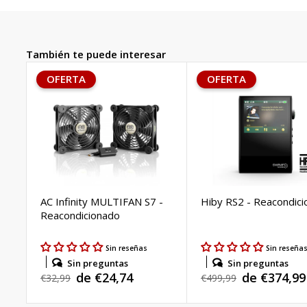
También te puede interesar
OFERTA
OFERTA
AC Infinity MULTIFAN S7 -
Hiby RS2 - Reacondic
Reacondicionado
Sin reseñas
Sin reseña
Sin preguntas
Sin preguntas
de €24,74
de €374,99
Precio
€32,99
Precio
€499,99
Precio
Precio
habitual
habitual
de
de