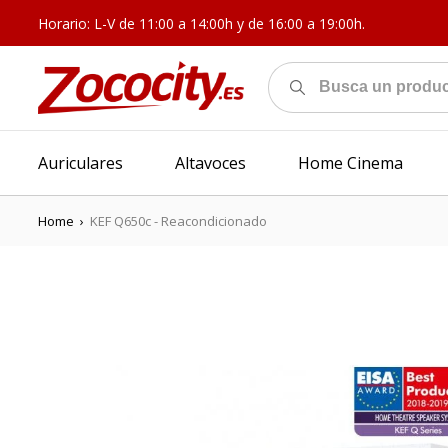
Horario: L-V de 11:00 a 14:00h y de 16:00 a 19:00h.
Auriculares
Altavoces
Home Cinema
Home
›
KEF Q650c - Reacondicionado