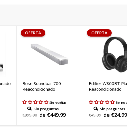
OFERTA
OFERTA
ionado
Bose Soundbar 700 -
Edifier W800BT Plu
Reacondicionado
Reacondicionado
s
Sin reseñas
Sin res
Sin preguntas
Sin preguntas
de €449,99
de €24,99
Precio
€899,00
Precio
€49,99
Precio
Precio
habitual
habitual
de
de