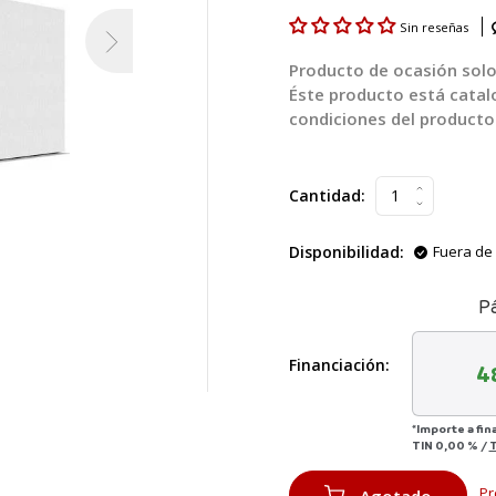
Sin reseñas
Producto de ocasión solo 
Éste producto está cata
condiciones del product
Cantidad:
Disponibilidad:
Fuera de 
P
Financiación:
4
*Importe a fin
TIN
0,00 %
/
Pr
Agotado