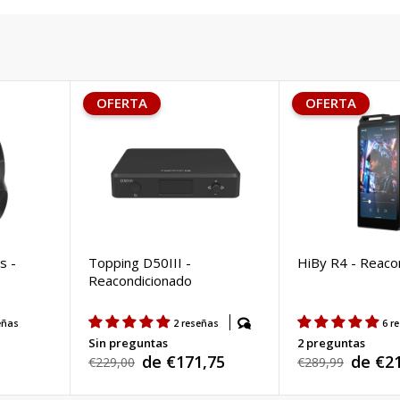
OFERTA
OFERTA
s -
Topping D50III -
HiBy R4 - Reaco
Reacondicionado
eñas
2 reseñas
6 r
Sin preguntas
2 preguntas
de €171,75
de €2
Precio
€229,00
Precio
€289,99
Precio
Precio
habitual
habitual
de
de