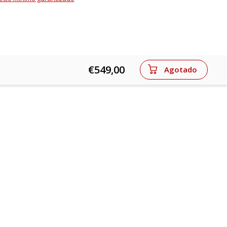
€549,00
Agotado