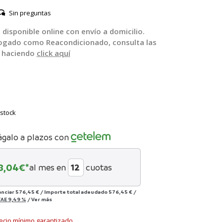
Sin preguntas
disponible online con envío a domicilio.
logado como Reacondicionado, consulta las
o haciendo
click aquí
stock
ágalo a plazos con
8,04
€*
al mes en
cuotas
anciar
576,45 €
/
Importe total adeudado
576,45 €
/
TAE
9,49 %
/
Ver más
ecio mínimo garantizado