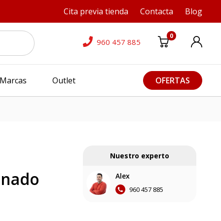
Cita previa tienda
Contacta
Blog
0
960 457 885
Marcas
Outlet
OFERTAS
Nuestro experto
onado
Alex
960 457 885