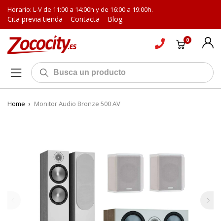
Horario: L-V de 11:00 a 14:00h y de 16:00 a 19:00h.
Cita previa tienda
Contacta
Blog
0
Home
›
Monitor Audio Bronze 500 AV