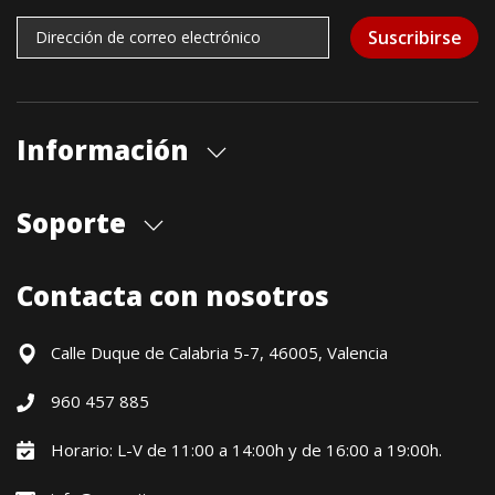
Suscribirse
Información
Quiénes somos
Soporte
Cita previa tienda
Blog
Envíos
Contacta con nosotros
Contacto
Formas de pago
Devoluciones / Garantía
Calle Duque de Calabria 5-7, 46005, Valencia
Formulario de desistimiento
960 457 885
Política precio mínimo garantizado
Financiación CETELEM
Horario: L-V de 11:00 a 14:00h y de 16:00 a 19:00h.
Financiación Aplazame