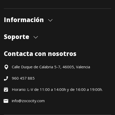
Información
Quiénes somos
Soporte
Cita previa tienda
Blog
Envíos
Contacta con nosotros
Contacto
Formas de pago
Devoluciones / Garantía
Calle Duque de Calabria 5-7, 46005, Valencia
Formulario de desistimiento
960 457 885
Política precio mínimo garantizado
Financiación CETELEM
Horario: L-V de 11:00 a 14:00h y de 16:00 a 19:00h.
Financiación Aplazame
info@zococity.com
Condiciones generales
Política de privacidad