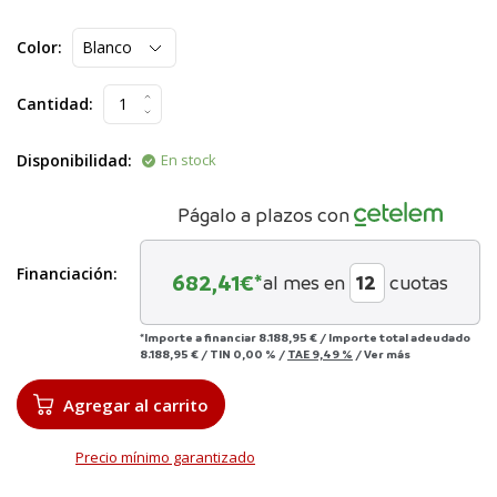
Color:
Cantidad:
Disponibilidad:
En stock
Págalo a plazos con
Financiación:
682,41
€*
al mes en
cuotas
*Importe a financiar
8.188,95 €
/
Importe total adeudado
8.188,95 €
/
TIN
0,00 %
/
TAE
9,49 %
/
Ver más
Agregar al carrito
Precio mínimo garantizado