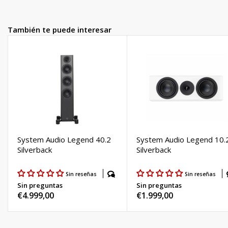
Ellos prueban si es fácil seguir el ritmo de la música. Se dan cuenta
cuando las voces se presentan con la energía y la presencia
También te puede interesar
adecuadas.
System Audio Legend 40.2
System Audio Legend 10.
Silverback
Silverback
Sin reseñas
Sin reseñas
Sin preguntas
Sin preguntas
Precio
€4.999,00
Precio
€1.999,00
habitual
habitual