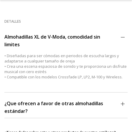
DETALLES
Almohadillas XL de V-Moda, comodidad sin
limites
• Diseñadas para ser cómodas en periodos de escucha largos y
adaptarse a cualquier tamaño de oreja
• Crea una escena espaciosa de sonido y te proporciona un disfrute
musical con cero estrés
• Compatible con los modelos Crossfade LP, LP2, M-100 y Wireless.
¿Que ofrecen a favor de otras almohadillas
estándar?
• Diametro incrementado en un 30%
• 2 veces más profundas