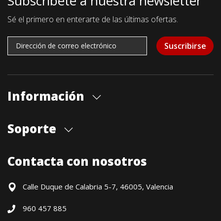
Subscríbete a nuestra newsletter
Sé el primero en enterarte de las últimas ofertas.
Suscribirse
Información
Quiénes somos
Soporte
Cita previa tienda
Blog
Envíos
Contacta con nosotros
Contacto
Formas de pago
Devoluciones / Garantía
Calle Duque de Calabria 5-7, 46005, Valencia
Formulario de desistimiento
960 457 885
Política precio mínimo garantizado