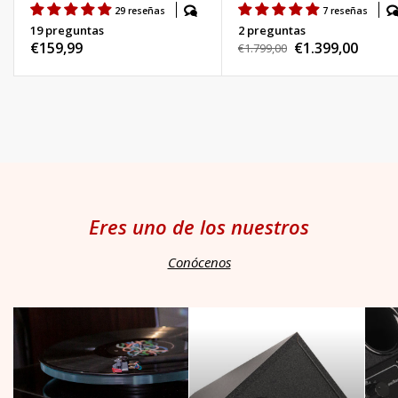
29 reseñas
7 reseñas
19 preguntas
2 preguntas
Precio
€159,99
€1.399,00
Precio
€1.799,00
Precio
habitual
habitual
de
venta
Eres uno de los nuestros
Conócenos