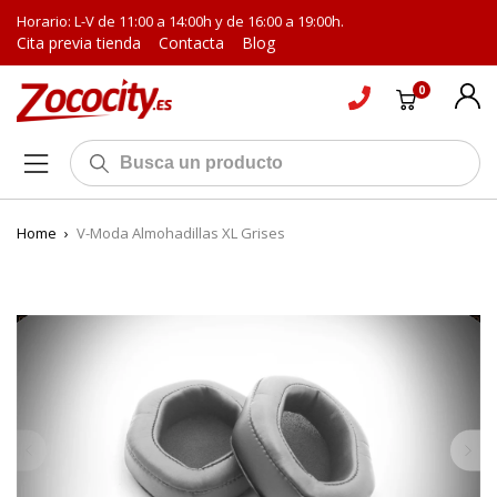
Horario: L-V de 11:00 a 14:00h y de 16:00 a 19:00h.
Cita previa tienda
Contacta
Blog
0
Home
›
V-Moda Almohadillas XL Grises