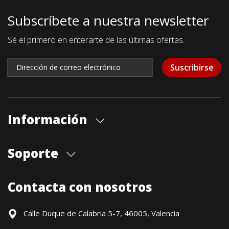
Subscríbete a nuestra newsletter
Sé el primero en enterarte de las últimas ofertas.
Suscribirse
Información
Quiénes somos
Soporte
Cita previa tienda
Blog
Envíos
Contacta con nosotros
Contacto
Formas de pago
Devoluciones / Garantía
Calle Duque de Calabria 5-7, 46005, Valencia
Formulario de desistimiento