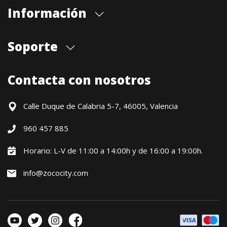
Información
Quiénes somos
Soporte
Cita previa tienda
Blog
Envíos
Contacta con nosotros
Contacto
Formas de pago
Devoluciones / Garantía
Calle Duque de Calabria 5-7, 46005, Valencia
Formulario de desistimiento
960 457 885
Política precio mínimo garantizado
Financiación CETELEM
Horario: L-V de 11:00 a 14:00h y de 16:00 a 19:00h.
Financiación Aplazame
info@zococity.com
Condiciones generales
Política de privacidad
Política de Cookies