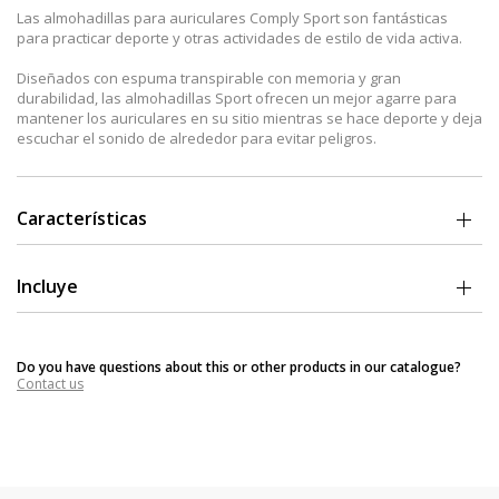
Las almohadillas para auriculares Comply Sport son fantásticas
para practicar deporte y otras actividades de estilo de vida activa.
Diseñados con espuma transpirable con memoria y gran
durabilidad, las almohadillas Sport ofrecen un mejor agarre para
mantener los auriculares en su sitio mientras se hace deporte y deja
escuchar el sonido de alrededor para evitar peligros.
Características
Fabricadas en EEUU con espuma con memoria patentada para la
optimización de auriculares in-ear.
Incluye
Gran sujeción a la oreja: la espuma con memoria se expande para
SmartCore™: fijación universal. El diseño patentado SmartCore™
rellenar la forma única de tu canal auditivo, creando una forma
encaja en todos los puertos de sonido de los auriculares Fabricado
personalizada que también permite un agarre mucho mejor. La
Do you have questions about this or other products in our catalogue?
bajo las patentes de EEUU 7,236,605 y 7,864,973. Otras patentes
textura de la espuma, aunque agradable al tacto, permite que los
Contact us
pendientes.
auriculares no caigan del oído, ni siquiera con el sudor o la
humedad.
Mejora la experiencia de audio: sellando a la perfección el canal
auditivo, las almohadillas Comply™ envían el sonido directamente al