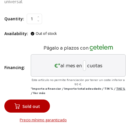
universal.
Quantity:
Availability:
Out of stock
Págalo a plazos con
€*
al mes en
cuotas
Financing:
Este artículo no permite financiación por tener un coste inferior a
90 €.
*Importe a financiar
/
Importe total adeudado
/
TIN
%
/
TAE
%
/
Ver más
Sold out
Precio mínimo garantizado