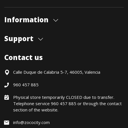
Information
About us
Support
Our store
Blog
Shipments
Contact us
Contact Us
Payment Methods
Returns / Warranty
Calle Duque de Calabria 5-7, 46005, Valencia
Formulario de desistimiento
960 457 885
Política precio mínimo garantizado
Financiación CETELEM
Physical store temporarily CLOSED due to transfer.
Telephone service 960 457 885 or through the contact
Financing Methods
section of the website.
General conditions
Política de privacidad
info@zococity.com