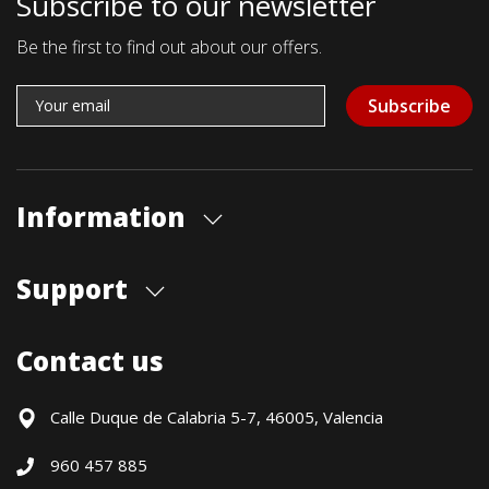
Subscribe to our newsletter
Be the first to find out about our offers.
Subscribe
Information
About us
Support
Our store
Blog
Shipments
Contact us
Contact Us
Payment Methods
Returns / Warranty
Calle Duque de Calabria 5-7, 46005, Valencia
Formulario de desistimiento
960 457 885
Política precio mínimo garantizado