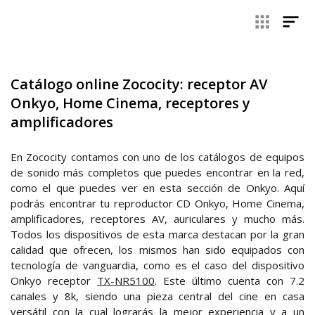
gran calidad y la innovación forman parte de su seña de
identidad. Onkyo también nos ofrece una amplia variedad de
productos, además de los receptores, como son los
amplificadores, auriculares e, incluso, los reproductores de
CD. Si estás pensando en comprar un reproductor Onkyo,
receptor AV o cualquier otro dispositivo de Onkyo España,
Catálogo online Zococity: receptor AV
aquí puedes encontrarlo. ¡Te recomendamos que le des un
vistazo a esta sección de nuestra tienda online!
Onkyo, Home Cinema, receptores y
amplificadores
En Zococity contamos con uno de los catálogos de equipos
de sonido más completos que puedes encontrar en la red,
como el que puedes ver en esta sección de Onkyo. Aquí
podrás encontrar tu reproductor CD Onkyo, Home Cinema,
amplificadores, receptores AV, auriculares y mucho más.
Todos los dispositivos de esta marca destacan por la gran
calidad que ofrecen, los mismos han sido equipados con
tecnología de vanguardia, como es el caso del dispositivo
Onkyo receptor
TX-NR5100
. Este último cuenta con 7.2
canales y 8k, siendo una pieza central del cine en casa
versátil con la cual lograrás la mejor experiencia y a un