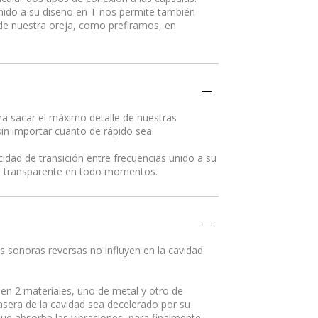
ido a su diseño en T nos permite también
 de nuestra oreja, como prefiramos, en
ara sacar el máximo detalle de nuestras
sin importar cuanto de rápido sea.
dad de transición entre frecuencias unido a su
ido transparente en todo momentos.
s sonoras reversas no influyen en la cavidad
 en 2 materiales, uno de metal y otro de
trasera de la cavidad sea decelerado por su
que absorbe las vibraciones, para finalmente,