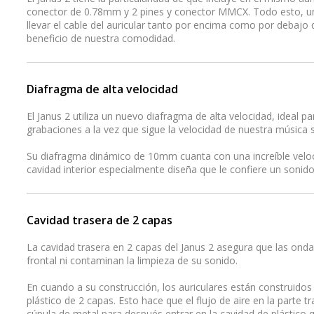
conector de 0.78mm y 2 pines y conector MMCX. Todo esto, un
llevar el cable del auricular tanto por encima como por debajo
beneficio de nuestra comodidad.
Diafragma de alta velocidad
El Janus 2 utiliza un nuevo diafragma de alta velocidad, ideal p
grabaciones a la vez que sigue la velocidad de nuestra música 
Su diafragma dinámico de 10mm cuanta con una increíble veloci
cavidad interior especialmente diseña que le confiere un son
Cavidad trasera de 2 capas
La cavidad trasera en 2 capas del Janus 2 asegura que las onda
frontal ni contaminan la limpieza de su sonido.
En cuando a su construcción, los auriculares están construidos
plástico de 2 capas. Esto hace que el flujo de aire en la parte 
cúpula de metal para después entrar en la cavidad de plástico 