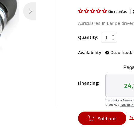
Sin reseñas
Auriculares In Ear de drive
Quantity:
Availability:
Out of stock
Pága
Financing:
24,
*Importe a financi
0,00 %
/
TAE
10,7
Pr
Sold out