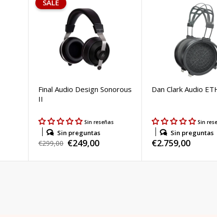
SALE
Final Audio Design Sonorous
Dan Clark Audio E
II
s
Sin reseñas
Sin res
Sin preguntas
Sin preguntas
€249,00
Regular
€2.759,00
Regular
€299,00
Sale
price
price
price