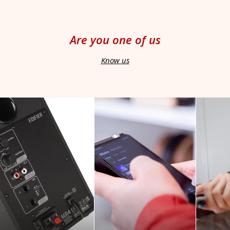
Are you one of us
Know us