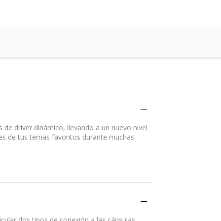
 de driver dinámico, llevando a un nuevo nivel
tes de tus temas favoritos durante muchas
icular dos tipos de conexión a las cápsulas: