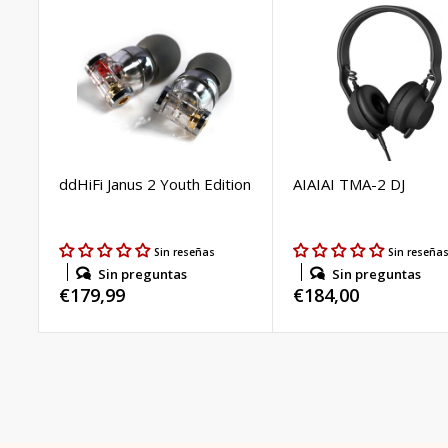
ddHiFi Janus 2 Youth Edition
AIAIAI TMA-2 DJ
Sin reseñas
Sin reseña
Sin preguntas
Sin preguntas
Regular
€179,99
Regular
€184,00
price
price