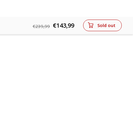
€143,99
Sold out
€239,99