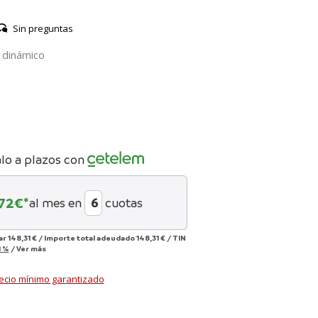
Sin preguntas
r dinámico
lo a plazos con
72
€*
al mes en
cuotas
ar
148,31 €
/
Importe total adeudado
148,31 €
/
TIN
1 %
/
Ver más
ecio mínimo garantizado