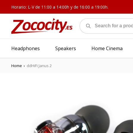
Horario: L-V de 11:00 a 14:00h y de 16:00 a 19:00h.
Headphones
Speakers
Home Cinema
Home
›
ddHiFi Janus 2