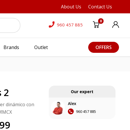
About Us
Contact Us
0
960 457 885
Brands
Outlet
OFFERS
 2
Our expert
Alex
ver dinámico con
960 457 885
 MMCX
,99