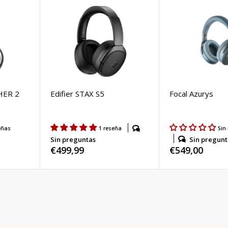
THER 2
Edifier STAX S5
Focal Azurys
eñas
1 reseña
Sin
Sin pregunt
Sin preguntas
Regular
€549,00
Regular
€499,99
price
price