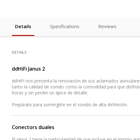
Details
Specifications
Reviews
DETAILS
ddHiFi Janus 2
ddHiFi nos presenta la renovación de sus aclamados auriculares
tanto la calidad de sonido como la comodidad para que disfru
horas y sin perder un ápice de detalle.
Prepárate para sumergirte en el sonido de alta definición.
Conectors duales
El Janus 2 tiene la particularidad de que incluye en el mismo aur