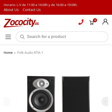
Horario: L-V de 11:00 a 14:00h y de 16:00 a 19:00h.
About Us
Contact Us
0
Home
›
Polk Audio RTIA 1