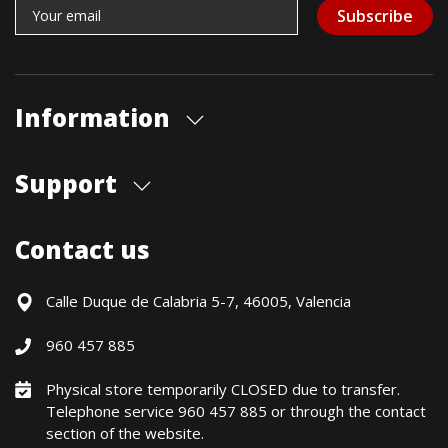
Subscribe
Information
About us
Support
Our store
Blog
Shipments
Contact us
Contact Us
Payment Methods
Returns / Warranty
Calle Duque de Calabria 5-7, 46005, Valencia
Formulario de desistimiento
960 457 885
Política precio mínimo garantizado
Financiación CETELEM
Physical store temporarily CLOSED due to transfer.
Telephone service 960 457 885 or through the contact
Financing Methods
section of the website.
General conditions