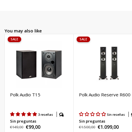
You may also like
SALE
SALE
Polk Audio T15
Polk Audio Reserve R600
3 reseñas
Sin reseñas
Sin preguntas
Sin preguntas
€99,00
€1.099,00
Regular
€149,00
Regular
€1.500,00
Sale
Sale