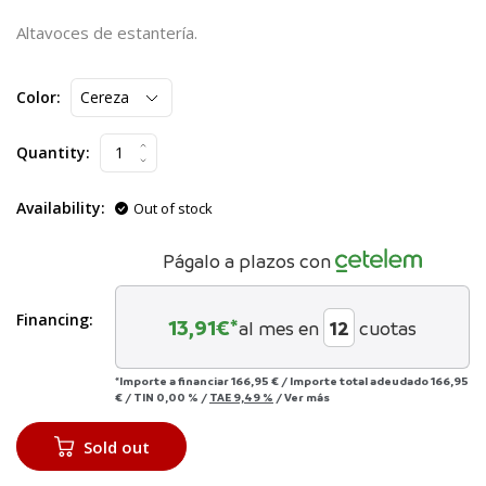
Altavoces de estantería.
Color:
Quantity:
Availability:
Out of stock
Págalo a plazos con
Financing:
13,91
€*
al mes en
cuotas
*Importe a financiar
166,95 €
/
Importe total adeudado
166,95
€
/
TIN
0,00 %
/
TAE
9,49 %
/
Ver más
Sold out