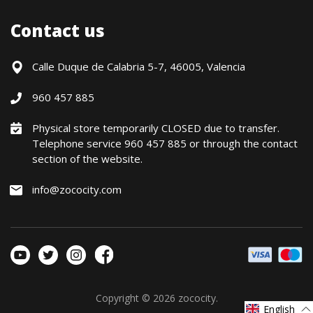
Blog
Shipments
Contact us
Contact Us
Payment Methods
Returns / Warranty
Calle Duque de Calabria 5-7, 46005, Valencia
Formulario de desistimiento
960 457 885
Política precio mínimo garantizado
Financiación CETELEM
Physical store temporarily CLOSED due to transfer.
Telephone service 960 457 885 or through the contact
Financing Methods
section of the website.
General conditions
Política de privacidad
info@zococity.com
Política de Cookies
Copyright © 2026
zococity
.
English