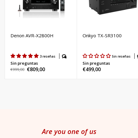
Denon AVR-X2800H
Onkyo TX-SR3100
3 reseñas
Sin reseñas
Sin preguntas
Sin preguntas
€809,00
Regular
€499,00
Regular
€999,00
Sale
price
price
price
Are you one of us