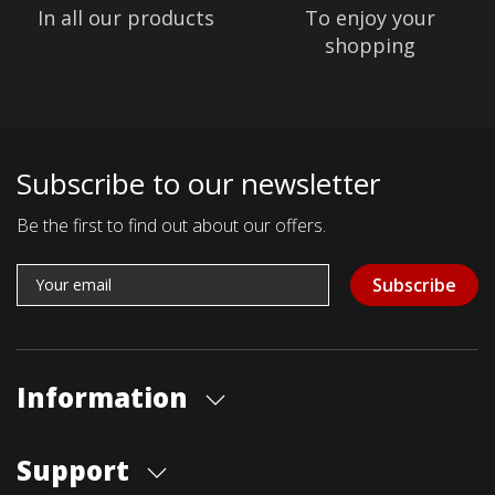
In all our products
To enjoy your
shopping
Subscribe to our newsletter
Be the first to find out about our offers.
Subscribe
Information
About us
Support
Our store